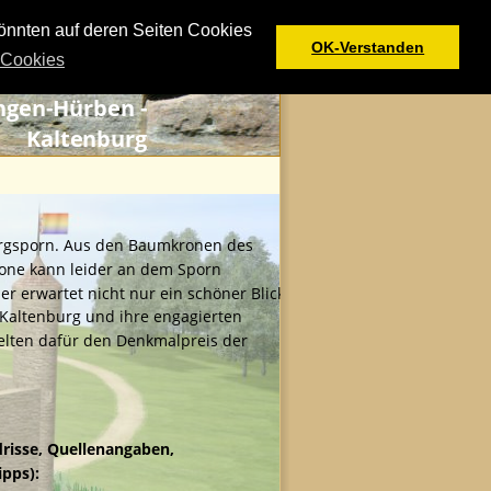
önnten auf deren Seiten Cookies
OK-Verstanden
 Cookies
ngen-Hürben - 
Kaltenburg
rgsporn. Aus den Baumkronen des 
one kann leider an dem Sporn 
r erwartet nicht nur ein schöner Blick 
Kaltenburg und ihre engagierten 
ielten dafür den Denkmalpreis der 
drisse, Quellenangaben, 
pps):