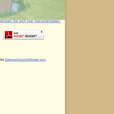
elchen Sie sich hier herunterladen 
 
die 
Datenschutzrichtlinien von 