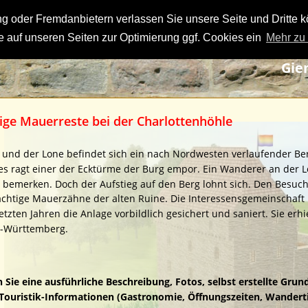
 oder Fremdanbietern verlassen Sie unsere Seite und Dritte k
 auf unseren Seiten zur Optimierung ggf. Cookies ein
Mehr zu
Gie
ige Mauerreste bei der Charlottenhöhle
nd der Lone befindet sich ein nach Nordwesten verlaufender Be
s ragt einer der Ecktürme der Burg empor. Ein Wanderer an der L
 bemerken. Doch der Aufstieg auf den Berg lohnt sich. Den Besuche
chtige Mauerzähne der alten Ruine. Die Interessensgemeinschaft 
zten Jahren die Anlage vorbildlich gesichert und saniert. Sie erh
n-Württemberg.
 Sie eine ausführliche Beschreibung, Fotos, selbst erstellte Grun
ouristik-Informationen (Gastronomie, Öffnungszeiten, Wanderti