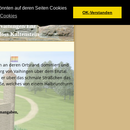
önnten auf deren Seiten Cookies
OK-Verstanden
 Cookies
Vaihingen/Enz -
loss Kaltenstein
en an deren Ortsrand dominiert und 
urg von Vaihingen über dem Enztal. 
t er über das schmale Sträßchen das 
raße, welches von einem Halbrundturm 
enangaben, 