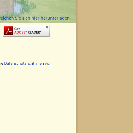
elchen Sie sich hier herunterladen 
ie 
Datenschutzrichtlinien von 