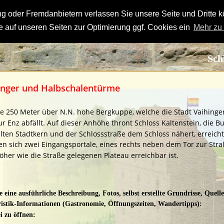
 oder Fremdanbietern verlassen Sie unsere Seite und Dritte k
 auf unseren Seiten zur Optimierung ggf. Cookies ein
Mehr zu
Sch
winger und Halbschalentürme
ine 250 Meter über N.N. hohe Bergkuppe, welche die Stadt Vaihing
r Enz abfällt. Auf dieser Anhöhe thront Schloss Kaltenstein, die B
ten Stadtkern und der Schlossstraße dem Schloss nähert, erreich
den sich zwei Eingangsportale, eines rechts neben dem Tor zur St
öher wie die Straße gelegenen Plateau erreichbar ist. 
 eine ausführliche Beschreibung, Fotos, selbst erstellte Grundrisse, Quell
istik-Informationen (Gastronomie, Öffnungszeiten, Wandertipps):
 zu öffnen: 