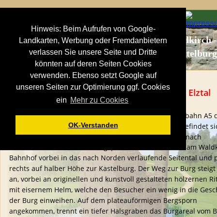
Hinweis: Beim Aufrufen von Google-
Waldkirch -
Landkarten, Werbung oder Fremdanbietern
Burg Kastelbur
verlassen Sie unsere Seite und Dritte
könnten auf deren Seiten Cookies
verwenden. Ebenso setzt Google auf
unseren Seiten zur Optimierung ggf. Cookies
Kastelburg- Mächtiger Bergfried über dem Elztal
ein
Mehr zu Cookies
Über die Bundestrasse 294 erreicht man von der Autobahn A5 
OK-Verstanden
Ort Waldkirch im Elztal. Auf halber Höhe des Berges befindet si
der Nordwestseite die Ruine über dem Ort auf einem nach 
Südwesten verlaufenden Bergsporn. Besucher fahren am Waldk
Bahnhof vorbei in das nach Norden verlaufende Seitental und 
rechts auf halber Höhe zur Kastelburg. Der Weg zur Burg steigt s
an, vorbei an originellen und kunstvoll gestalteten hölzernen Ri
mit eisernem Helm, welche den Besucher ein wenig in die Gesc
der Burg einweihen. Auf dem plateauförmigen Bergsporn 
angekommen, trennt ein tiefer Halsgraben das Burgareal vom B