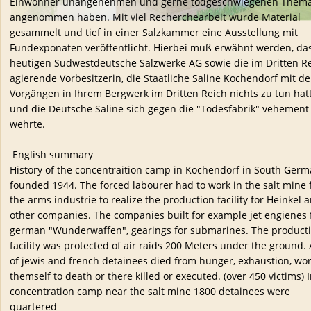
Einwohner unangenehmen und gerne todgeschwiegenen Thema
angenommen haben. Mit viel Recherchearbeit wurde Material 
gesammelt und tief in einer Salzkammer eine Ausstellung mit 
Fundexponaten veröffentlicht. Hierbei muß erwähnt werden, das
heutigen Südwestdeutsche Salzwerke AG sowie die im Dritten Re
agierende Vorbesitzerin, die Staatliche Saline Kochendorf mit de
Vorgängen in Ihrem Bergwerk im Dritten Reich nichts zu tun hat
und die Deutsche Saline sich gegen die "Todesfabrik" vehement
wehrte.
 English summary
History of the concentraition camp in Kochendorf in South Germ
founded 1944. The forced labourer had to work in the salt mine f
the arms industrie to realize the production facility for Heinkel 
other companies. The companies built for example jet engienes 
german "Wunderwaffen", gearings for submarines. The producti
facility was protected of air raids 200 Meters under the ground. A
of jewis and french detainees died from hunger, exhaustion, wo
themself to death or there killed or executed. (over 450 victims) I
concentration camp near the salt mine 1800 detainees were 
quartered