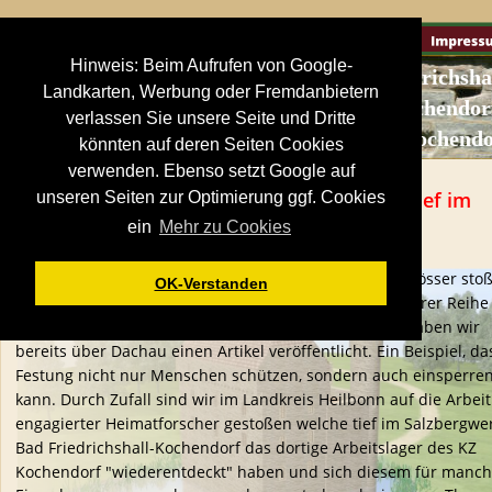
Hinweis: Beim Aufrufen von Google-
Bad Friedrichsha
Landkarten, Werbung oder Fremdanbietern
Kochendorf
verlassen Sie unsere Seite und Dritte
 KZ Kochendo
könnten auf deren Seiten Cookies
verwenden. Ebenso setzt Google auf
Arbeit bis zur Vernichtung- "Todesfabrik" tief im 
unseren Seiten zur Optimierung ggf. Cookies
Salzbergwerk versteckt
ein
Mehr zu Cookies
Auf unseren Recherchen zum Thema Burgen und Schlösser stoß
OK-Verstanden
wir immer auf Geschichtsthemen der Neuzeit...in unserer Reihe
"Moderne Festungen Europas" des 20. Jahrhunderts haben wir 
bereits über Dachau einen Artikel veröffentlicht. Ein Beispiel, da
Festung nicht nur Menschen schützen, sondern auch einsperren
kann. Durch Zufall sind wir im Landkreis Heilbonn auf die Arbeit
engagierter Heimatforscher gestoßen welche tief im Salzbergwer
Bad Friedrichshall-Kochendorf das dortige Arbeitslager des KZ 
Kochendorf "wiederentdeckt" haben und sich diesem für manch