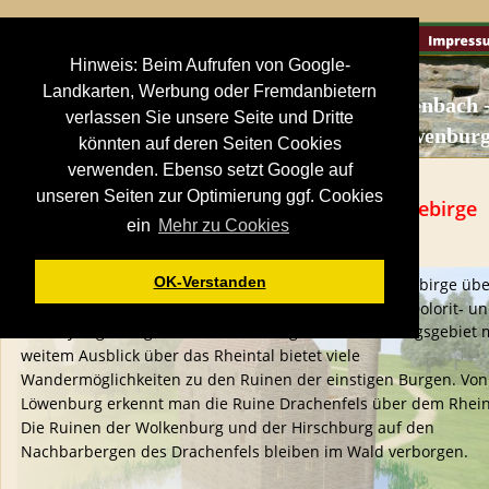
Hinweis: Beim Aufrufen von Google-
Landkarten, Werbung oder Fremdanbietern
Königswinter-Ittenbach -
verlassen Sie unsere Seite und Dritte
Löwenbur
könnten auf deren Seiten Cookies
verwenden. Ebenso setzt Google auf
unseren Seiten zur Optimierung ggf. Cookies
Löwenburg- Ruine hoch über dem Siebengebirge
ein
Mehr zu Cookies
OK-Verstanden
Südlich von Bonn erhebt sich das bewaldete Siebengebirge übe
dem westlich gelegenen Rheintal. Einige der Basalt-, Dolorit- un
Trachtylkegel trugen einst stolze Burgen. Das Erholungsgebiet m
weitem Ausblick über das Rheintal bietet viele 
Wandermöglichkeiten zu den Ruinen der einstigen Burgen. Von
Löwenburg erkennt man die Ruine Drachenfels über dem Rhein
Die Ruinen der Wolkenburg und der Hirschburg auf den 
Nachbarbergen des Drachenfels bleiben im Wald verborgen. 