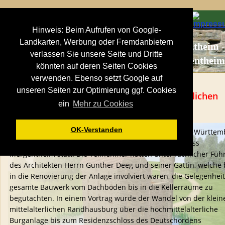
Hinweis: Beim Aufrufen von Google-
Landkarten, Werbung oder Fremdanbietern
Bad Mergentheim -
verlassen Sie unsere Seite und Dritte
Schloss Mergenthei
könnten auf deren Seiten Cookies
verwenden. Ebenso setzt Google auf
unseren Seiten zur Optimierung ggf. Cookies
Schloss Mergentheim - Von der mittelalterlichen 
ein
Mehr zu Cookies
Burg zum Deutschordenssitz
OK-Verstanden
Die Mitgliederversammlung der Landesgruppe Baden-Württem
der Deutschen Burgenvereinigung fand 2009 im Schloss 
Mergentheim statt. Die Teilnehmer hatten unter fachlicher Füh
des Architekten Herrn Günther Deeg und seiner Gattin, welche 
in die Renovierung der Anlage involviert waren, die Gelegenheit
gesamte Bauwerk vom Dachboden bis in die Kellerräume zu 
begutachten. In einem Vortrag wurde der Wandel von der klein
mittelalterlichen Randhausburg über die hochmittelalterliche 
Burganlage bis zum Residenzschloss des Deutschordens 