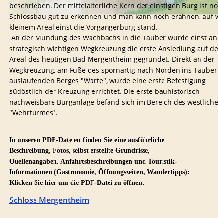
beschrieben. Der mittelalterliche Kern der einstigen Burg ist no
Schlossbau gut zu erkennen und man kann noch erahnen, auf 
kleinem Areal einst die Vorgängerburg stand.
 An der Mündung des Wachbachs in die Tauber wurde einst an 
strategisch wichtigen Wegkreuzung die erste Ansiedlung auf d
Areal des heutigen Bad Mergentheim gegründet. Direkt an der 
Wegkreuzung, am Fuße des spornartig nach Norden ins Taubert
auslaufenden Berges "Warte", wurde eine erste Befestigung 
südöstlich der Kreuzung errichtet. Die erste bauhistorisch 
nachweisbare Burganlage befand sich im Bereich des westliche
"Wehrturmes".
In unseren PDF-Dateien finden Sie eine ausführliche 
Beschreibung, Fotos, selbst erstellte Grundrisse, 
Quellenangaben, Anfahrtsbeschreibungen und Touristik-
Informationen (Gastronomie, Öffnungszeiten, Wandertipps):
Klicken Sie hier um die PDF-Datei zu öffnen: 
Schloss Mergentheim