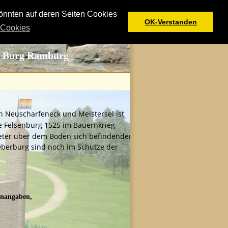
önnten auf deren Seiten Cookies
OK-Verstanden
 Cookies
- Burg Ramburg
 Neuscharfeneck und Meistersel ist 
e Felsenburg 1525 im Bauernkrieg 
 Meter über dem Boden sich befindenden 
Oberburg sind noch im Schutze der 
enangaben, 