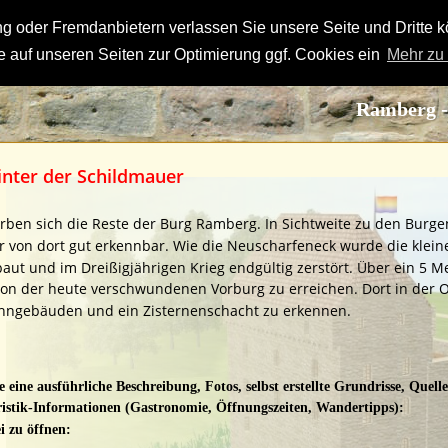
 oder Fremdanbietern verlassen Sie unsere Seite und Dritte k
 auf unseren Seiten zur Optimierung ggf. Cookies ein
Mehr zu
Ramberg 
nter der Schildmauer
en sich die Reste der Burg Ramberg. In Sichtweite zu den Burgen
 von dort gut erkennbar. Wie die Neuscharfeneck wurde die klein
baut und im Dreißigjährigen Krieg endgültig zerstört. Über ein 5
 von der heute verschwundenen Vorburg zu erreichen. Dort in der 
hngebäuden und ein Zisternenschacht zu erkennen. 
 eine ausführliche Beschreibung, Fotos, selbst erstellte Grundrisse, Quell
istik-Informationen (Gastronomie, Öffnungszeiten, Wandertipps):
 zu öffnen: 