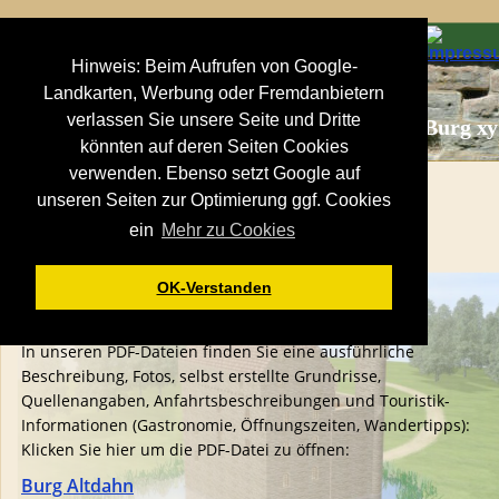
Hinweis: Beim Aufrufen von Google-
Landkarten, Werbung oder Fremdanbietern
verlassen Sie unsere Seite und Dritte
Region  Ort  Burg xy
könnten auf deren Seiten Cookies
verwenden. Ebenso setzt Google auf
unseren Seiten zur Optimierung ggf. Cookies
Überschrift
ein
Mehr zu Cookies
Text
OK-Verstanden
In unseren PDF-Dateien finden Sie eine ausführliche 
Beschreibung, Fotos, selbst erstellte Grundrisse, 
Quellenangaben, Anfahrtsbeschreibungen und Touristik-
Informationen (Gastronomie, Öffnungszeiten, Wandertipps):
Klicken Sie hier um die PDF-Datei zu öffnen: 
Burg Altdahn