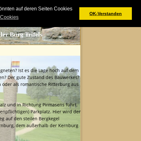
önnten auf deren Seiten Cookies
OK-Verstanden
 Cookies
ler Burg Trifels
gneten? Ist es die Lage hoch auf dem 
nien? Der gute Zustand des Bauwerkes? 
 oder als romantische Ritterburg aus 
alz und in Richtung Pirmasens führt. 
enpflichtigen) Parkplatz. Hier wird dem 
eg auf den steilen Bergkegel 
ernburg, dem außerhalb der Kernburg 