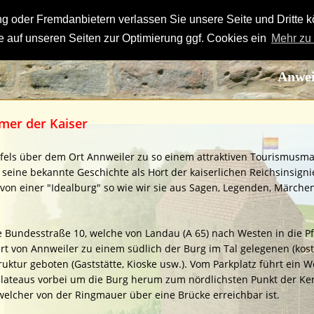
 oder Fremdanbietern verlassen Sie unsere Seite und Dritte k
 auf unseren Seiten zur Optimierung ggf. Cookies ein
Mehr zu
Anwei
mer der Kaiser
ifels über dem Ort Annweiler zu so einem attraktiven Tourismusma
es seine bekannte Geschichte als Hort der kaiserlichen Reichsinsig
on einer "Idealburg" so wie wir sie aus Sagen, Legenden, Märchen
e Bundesstraße 10, welche von Landau (A 65) nach Westen in die Pf
rt von Annweiler zu einem südlich der Burg im Tal gelegenen (kost
ruktur geboten (Gaststätte, Kioske usw.). Vom Parkplatz führt ein W
plateaus vorbei um die Burg herum zum nördlichsten Punkt der K
lcher von der Ringmauer über eine Brücke erreichbar ist.