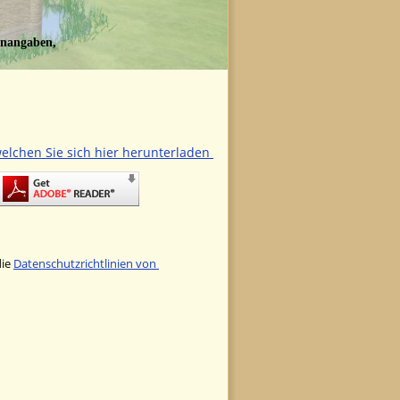
enangaben, 
elchen Sie sich hier herunterladen 
ie 
Datenschutzrichtlinien von 