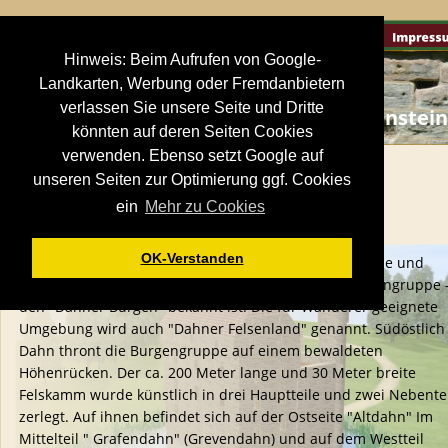
Hinweis: Beim Aufrufen von Google-
Landkarten, Werbung oder Fremdanbietern
verlassen Sie unsere Seite und Dritte
Dahn - Burg Tanstei
könnten auf deren Seiten Cookies
verwenden. Ebenso setzt Google auf
unseren Seiten zur Optimierung ggf. Cookies
Burg Tanstein- Westliche Burg der Dahner 
ein
Mehr zu Cookies
Burgengruppe
OK-Verstanden
Mitten im Pfälzer Wald an der B427 zwischen Karlsruhe und 
Pirmasens liegt der Ort Dahn, welcher für seine Burgengruppe -
den "Dahner Burgen" bekannt ist. Die für Wanderer geeignete 
Umgebung wird auch "Dahner Felsenland" genannt. Südöstlich 
Dahn thront die Burgengruppe auf einem bewaldeten 
Höhenrücken. Der ca. 200 Meter lange und 30 Meter breite 
Felskamm wurde künstlich in drei Hauptteile und zwei Nebentei
zerlegt. Auf ihnen befindet sich auf der Ostseite "Altdahn" Im 
Mittelteil " Grafendahn" (Grevendahn) und auf dem Westteil 